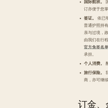
国际航班。
订亦便于您
签证。
依已明
普通护照持有
亲与过境，
由我们在行
官方免签名
承担。
个人消费。
旅行保险。
商，亦可继
订金、