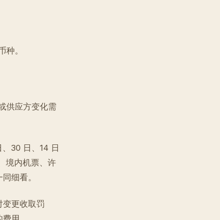
币种。
或供应方变化需
30 日、14 日
、境内机票、许
一同细看。
对变更收取罚
的费用。