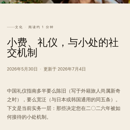
文化 · 阅读约 1 分钟
小费、礼仪，与小处的社
定
交机制
制
我
的
行
2026年5月30日
·
更新于
2026年7月4日
程
中国礼仪指南多半要么陈旧（写于外籍旅人尚属新奇
之时），要么宽泛（与日本或韩国通用的同五条）。
下文是当前实务一层：那些决定您在二〇二六年被如
何接待的小处机制。