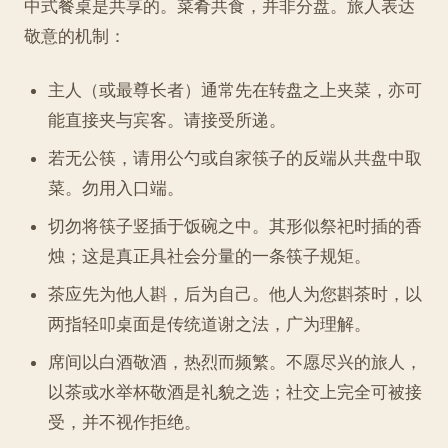
中式餐桌是共享的。菜肴共食，并非分盘。旅人表达
敬意的机制：
主人（或最尊长者）通常先在转盘之上夹菜，亦可
能直接夹与宾客。请接受所递。
若无公筷，请用公勺或自家筷子的反端从共盘中取
菜。勿用入口端。
切勿将筷子竖插于饭碗之中。其形似祭祀时插的香
烛；这是真正具社会分量的一条筷子规矩。
茶应先为他人斟，后为自己。他人为您斟茶时，以
两指轻叩桌面是传统道谢之法，广为理解。
席间以白酒敬酒，热烈而频繁。不愿尽兴的旅人，
以茶或水举杯敬酒是礼貌之选；社交上完全可被接
受，并不视作拒绝。