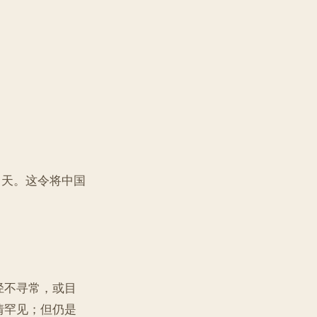
 天。这令将中国
径不寻常，或目
情罕见；但仍是