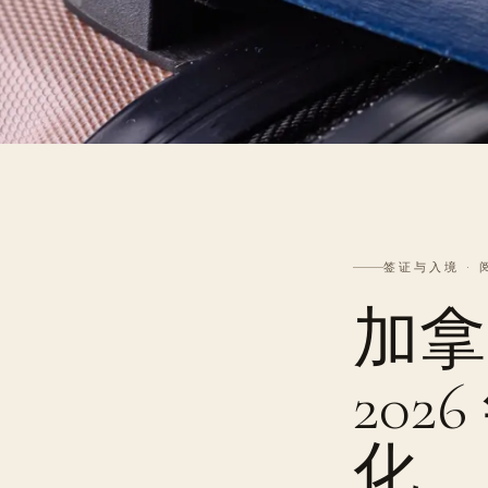
签证与入境 · 
加拿
20
化