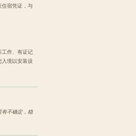
夜住宿凭证，与
薪工作、有证记
您入境以安装设
。
若有不确定，稳